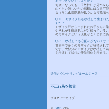
期待できないでしょうか？
何歳になっても正倍数性胚が見つから
のくらい難しいかの指標にはなる可能性
るうちは正倍数胚が見つかる可能性も十
Q30. モザイク胚を移植して生ま
すか？
モザイク胚から生まれたお子さんに染
やそれが生殖細胞にだけ残っているこ
のモザイクという現象がごくまれにある
Q22. 移植しても心配の少ないモザ
世界中で多くのモザイクが移植されて
です。大部分のモザイクは移植して着
を考慮して移植の優先順位を考えること
遺伝カウンセリングルームジーヌ
不正行為を報告
ブログ アーカイブ
▼
2025
(30)