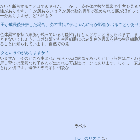
ないと断言することはできません。しかし、染色体の数的異常の出方を見る
があります。 1 か所あるいは 2 か所の数的異常が認められる胚が混ざって
分ありますが、どの胚も 3...
れた子が成長後妊娠した場合、次の世代の赤ちゃんに何か影響が出ることがあり
色体異常を持つ細胞が残っている可能性はほとんどないと考えられます。ま
ともないでしょう。自然妊娠でも生殖細胞にのみ染色体異常を持つ生殖細胞
ことは知られています。自然での発...
イクというのがありますか？
いますが、今のところ生まれた赤ちゃんに病気があったという報告はごくわ
床し育てば元気なお子さんが生まれる可能性は十分にあります。しかし、安
は大切です。遺伝の専門家に相談な...
ラベル
PGT のリスク
(3)