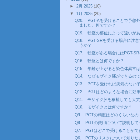
►
2月 2025
(10)
▼
1月 2025
(20)
Q20. PGT-Aを受けることで予
ました。何ですか？
Q19. 転座の部位によって違いが
Q18. PGT-SRを受ける場合に
うか？
Q17. 転座がある場合にはPGT-
Q16. 転座とは何ですか？
Q15. 年齢が上がると染色体異常
Q14. なぜモザイク胚ができるの
Q13. PGTを受ければ病気のな
Q12. PGTはどのような場合に
Q11. モザイク胚を移植しても大
Q10. モザイクとは何ですか？
Q9. PGTの精度はどのくらいな
Q8. PGTの費用について説明し
Q7. PGTはどこで受けることが
Q6. PGTのリスクについて知り