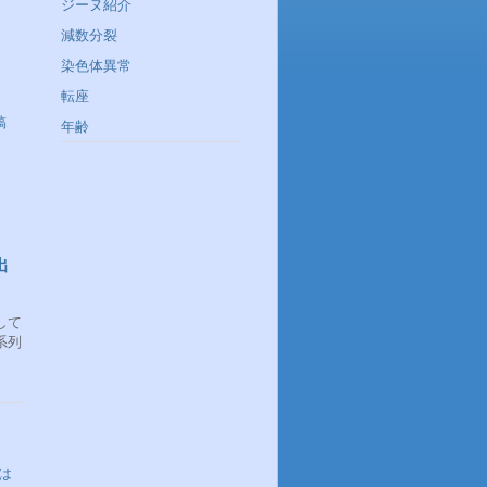
ジーヌ紹介
減数分裂
染色体異常
転座
稿
年齢
出
して
系列
は