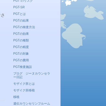
PGT のリスク
PGT-SR
PGTとは
者さ
PGTの結果
PGTの検査方法
PGTの効果
PGTの種類
PGTの精度
PGTの対象
PGTの費用
PGT検査施設
ブログ ジーヌカウンセラ
ー日記
モザイク胚とは
モザイク胚移植
移植
遺伝カウンセリンフルーム