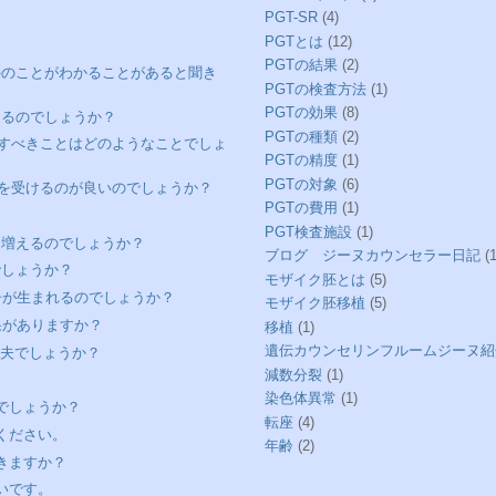
PGT-SR
(4)
PGTとは
(12)
PGTの結果
(2)
想外のことがわかることがあると聞き
PGTの検査方法
(1)
PGTの効果
(8)
あるのでしょうか？
PGTの種類
(2)
注意すべきことはどのようなことでしょ
PGTの精度
(1)
PGTの対象
(6)
SRを受けるのが良いのでしょうか？
PGTの費用
(1)
PGT検査施設
(1)
は増えるのでしょうか？
ブログ ジーヌカウンセラー日記
(1
でしょうか？
モザイク胚とは
(5)
い子が生まれるのでしょうか？
モザイク胚移植
(5)
効果がありますか？
移植
(1)
遺伝カウンセリンフルームジーヌ紹
丈夫でしょうか？
減数分裂
(1)
染色体異常
(1)
のでしょうか？
転座
(4)
てください。
年齢
(2)
できますか？
たいです。