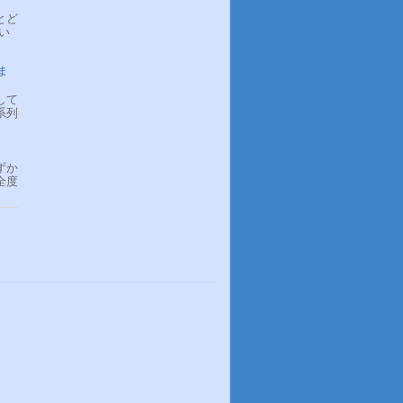
とど
い
ま
して
系列
ずか
全度