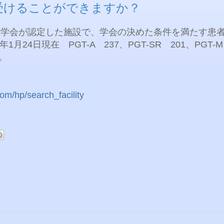
で受けることができますか？
科学会が認定した施設で、学会の決めた条件を満たす患
年
1
月
24
日現在
PGT-A
237
、
PGT-SR
201
、
PGT-M
。
om/hp/search_facility