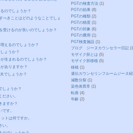
PGTの検査方法
(1)
PGTの効果
(8)
あるのでしょうか？
PGTの種類
(2)
注意すべきことはどのようなことでしょ
PGTの精度
(1)
PGTの対象
(6)
SRを受けるのが良いのでしょうか？
PGTの費用
(1)
PGT検査施設
(1)
は増えるのでしょうか？
ブログ ジーヌカウンセラー日記
(1
でしょうか？
モザイク胚とは
(5)
い子が生まれるのでしょうか？
モザイク胚移植
(5)
効果がありますか？
移植
(1)
遺伝カウンセリンフルームジーヌ紹
丈夫でしょうか？
減数分裂
(1)
染色体異常
(1)
のでしょうか？
転座
(4)
てください。
年齢
(2)
できますか？
たいです。
るメリットは何ですか。
さい。
あるのでしょうか？