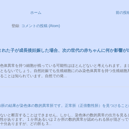
ホーム
前の投
登録:
コメントの投稿 (Atom)
生まれた子が成長後妊娠した場合、次の世代の赤ちゃんに何か影響が
色体異常を持つ細胞が残っている可能性はほとんどないと考えられます。ま
ともないでしょう。自然妊娠でも生殖細胞にのみ染色体異常を持つ生殖細胞
ことは知られています。自然での発...
べての胚の結果が染色体の数的異常胚です。正常胚（正倍数性胚）を見つけること
ないと断言することはできません。しかし、染色体の数的異常の出方を見る
があります。 1 か所あるいは 2 か所の数的異常が認められる胚が混ざって
分ありますが、どの胚も 3...