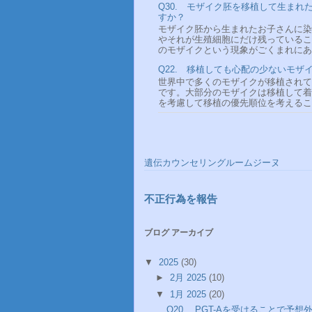
Q30. モザイク胚を移植して生ま
すか？
モザイク胚から生まれたお子さんに染
やそれが生殖細胞にだけ残っているこ
のモザイクという現象がごくまれにある
Q22. 移植しても心配の少ないモザ
世界中で多くのモザイクが移植されて
です。大部分のモザイクは移植して着
を考慮して移植の優先順位を考えること
遺伝カウンセリングルームジーヌ
不正行為を報告
ブログ アーカイブ
▼
2025
(30)
►
2月 2025
(10)
▼
1月 2025
(20)
Q20. PGT-Aを受けることで予