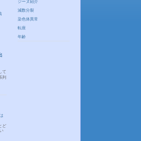
ジーヌ紹介
減数分裂
稿
染色体異常
転座
年齢
出
して
系列
は
とど
い