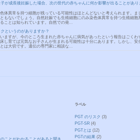
れた子が成長後妊娠した場合、次の世代の赤ちゃんに何か影響が出ることがあり
色体異常を持つ細胞が残っている可能性はほとんどないと考えられます。ま
ともないでしょう。自然妊娠でも生殖細胞にのみ染色体異常を持つ生殖細胞
ことは知られています。自然での発...
イクというのがありますか？
いますが、今のところ生まれた赤ちゃんに病気があったという報告はごくわ
床し育てば元気なお子さんが生まれる可能性は十分にあります。しかし、安
は大切です。遺伝の専門家に相談な...
ラベル
PGT のリスク
(3)
PGT-SR
(4)
PGTとは
(12)
PGTの結果
(2)
想外のことがわかることがあると聞き