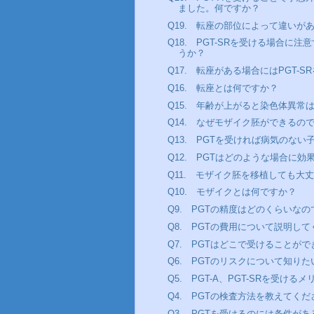
ました。何ですか？
Q19. 転座の部位によって違いが
Q18. PGT-SRを受ける場合に
うか？
Q17. 転座がある場合にはPGT-
Q16. 転座とは何ですか？
Q15. 年齢が上がると染色体異常
Q14. なぜモザイク胚ができるの
Q13. PGTを受ければ病気のな
Q12. PGTはどのような場合に
Q11. モザイク胚を移植しても大
Q10. モザイクとは何ですか？
Q9. PGTの精度はどのくらいな
Q8. PGTの費用について説明し
Q7. PGTはどこで受けることが
Q6. PGTのリスクについて知り
Q5. PGT-A、PGT-SRを受け
Q4. PGTの検査方法を教えてくだ
Q3. PGTを受けるのには条件が