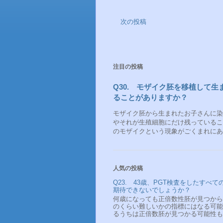
次の投稿
注目の投稿
Q30. モザイク胚を移植して
ることがありますか？
モザイク胚から生まれたお子さんに染
やそれが生殖細胞にだけ残っているこ
のモザイクという現象がごくまれにある
人気の投稿
Q23. 43歳、PGT検査をしたす
期待できないでしょうか？
何歳になっても正倍数性胚が見つから
のくらい難しいかの指標にはなる可能性
るうちは正倍数胚が見つかる可能性も十