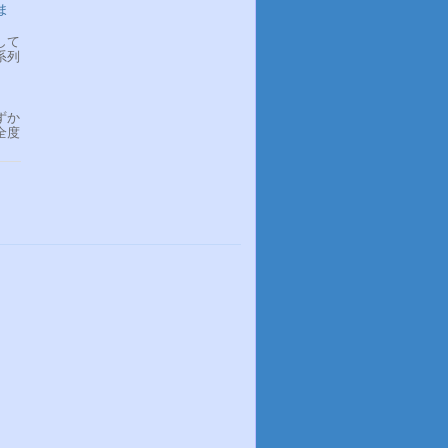
ま
して
系列
ずか
全度