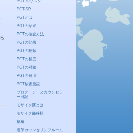
PGT のリスク
PGT-SR
PGTとは
け
PGTの結果
PGTの検査方法
る
PGTの効果
PGTの種類
PGTの精度
PGTの対象
PGTの費用
PGT検査施設
ブログ ジーヌカウンセラ
ー日記
モザイク胚とは
モザイク胚移植
移植
遺伝カウンセリンフルーム