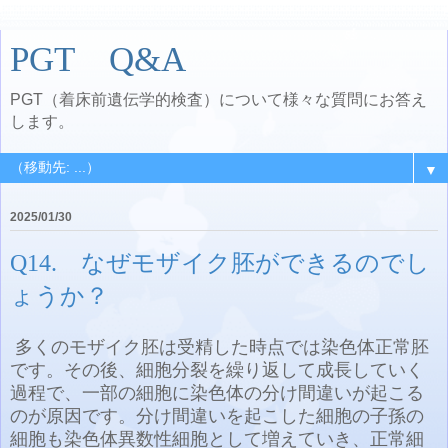
PGT Q&A
PGT（着床前遺伝学的検査）について様々な質問にお答え
します。
▼
2025/01/30
Q14. なぜモザイク胚ができるのでし
ょうか？
多くのモザイク胚は受精した時点では染色体正常胚
です。その後、細胞分裂を繰り返して成長していく
過程で、一部の細胞に染色体の分け間違いが起こる
のが原因です。分け間違いを起こした細胞の子孫の
細胞も染色体異数性細胞として増えていき、正常細